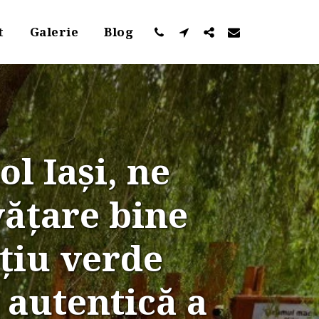
t
Galerie
Blog
 Iași, ne 
țare bine 
țiu verde 
autentică a 