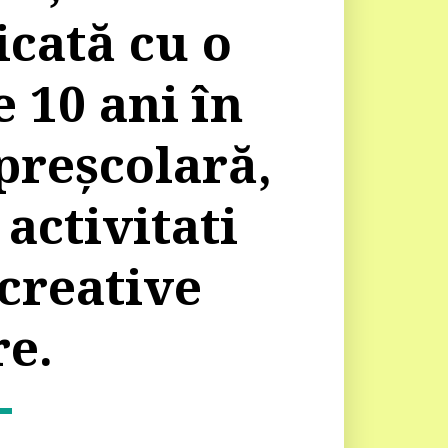
cată cu o 
 10 ani în 
reșcolară, 
activitati 
creative 
e. 