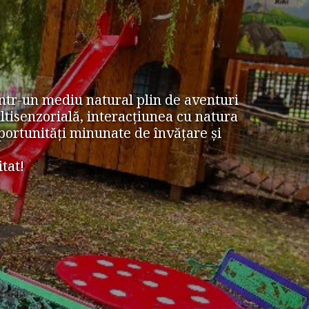
tr-un mediu natural plin de aventuri 
ltisenzorială, interacțiunea cu natura 
portunităţi minunate de învăţare și 
tat!