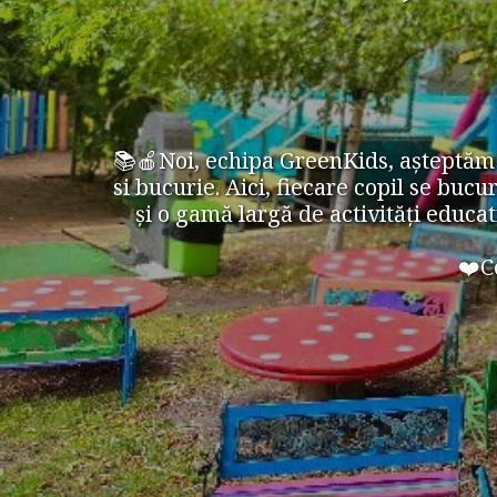
📚🍎Noi, echipa GreenKids, așteptăm 
si bucurie. Aici, fiecare copil se buc
și o gamă largă de activități educat
❤️C