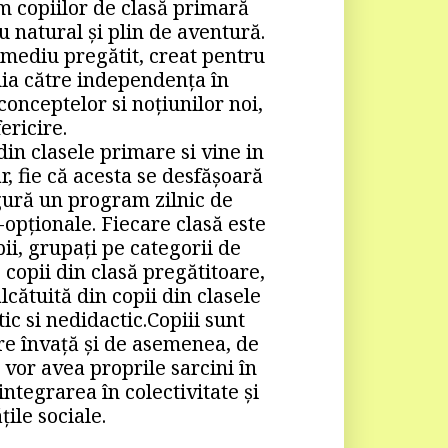
 copiilor de clasă primară 
 natural și plin de aventură. 
mediu pregătit, creat pentru 
uia către independenţa în 
onceptelor si noţiunilor noi, 
ericire.
in clasele primare si vine in 
, fie că acesta se desfășoară 
gură un program zilnic de 
opţionale. Fiecare clasă este 
i, grupaţi pe categorii de 
copii din clasă pregătitoare, 
alcătuită din copii din clasele 
c si nedidactic.Copiii sunt 
re învaţă și de asemenea, de 
 vor avea proprile sarcini în 
integrarea în colectivitate și 
ţile sociale. 