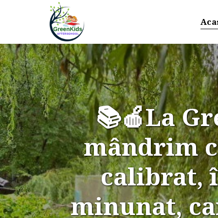
Aca
📚🍎La Gre
mândrim cu
calibrat,
minunat, car