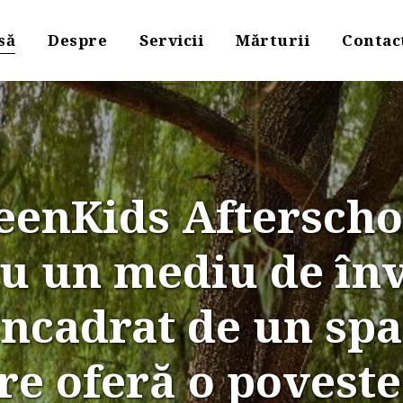
să
Despre
Servicii
Mărturii
Contac
enKids Afterschool
 un mediu de învă
 încadrat de un spa
e oferă o poveste 