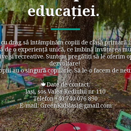
educației. 
cu drag sắ întâmpinăm copiii de clasă primară în
ură de o experiență unică, ce îmbină învățarea mu
ive și recreative. Suntem pregătiţi să le oferim o
dezvoltare! 
opiii au o singură copilărie. Să le-o facem de neui
🍁Date de contact:
lasi, sos Valea Rediului nr 110
Telefon +40 740 076 890
E-mail: GreenKidslasi@gmail.com