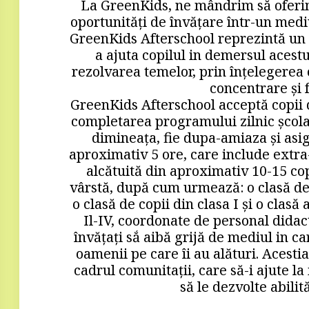
La GreenKids, ne mândrim să oferim
oportunități de învățare într-un mediu
GreenKids Afterschool reprezintă un 
a ajuta copilul in demersul acest
rezolvarea temelor, prin înţelegerea c
concentrare și f
GreenKids Afterschool acceptă copii d
completarea programului zilnic școlar
dimineaţa, fie dupa-amiaza și asi
aproximativ 5 ore, care include extra-
alcătuită din aproximativ 10-15 copi
vârstă, după cum urmează: o clasă de 
o clasă de copii din clasa I şi o clasă 
Il-IV, coordonate de personal didacti
învăţaţi sắ aibă grijă de mediul in ca
oamenii pe care îi au alături. Acestia
cadrul comunitaţii, care să-i ajute la 
să le dezvolte abilită