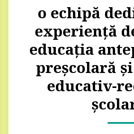
o echipă dedi
experiență de
educația antep
preșcolară și 
educativ-re
şcolar