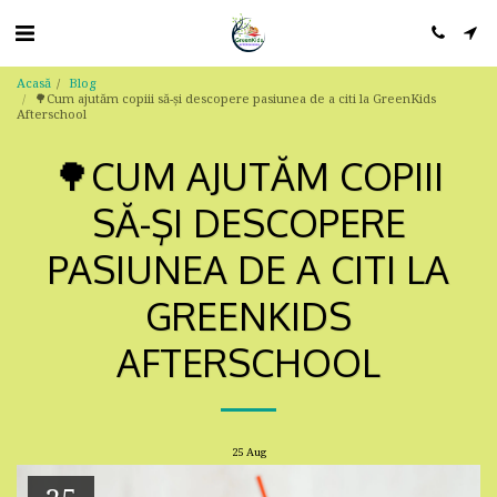
Acasă
Blog
🌳Cum ajutăm copiii să-şi descopere pasiunea de a citi la GreenKids
Afterschool
🌳CUM AJUTĂM COPIII
SĂ-ŞI DESCOPERE
PASIUNEA DE A CITI LA
GREENKIDS
AFTERSCHOOL
25
Aug