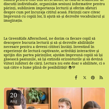
discutii individuale, organizăm sesiuni informative pentru
părinți, subliniem importanța lecturii și oferim sfaturi
despre cum pot încuraja cititul acasă. Părinții care citesc
împreună cu copiii lor, îi ajută să-și dezvolte vocabularul și
imaginația.
La GreenKids Afterschool, ne dorim ca fiecare copil să
descopere bucuria lecturii și să-și dezvolte abilitățile
necesare pentru a deveni cititori înrăiți. Investind în
experiențe de lectură captivante, activități interactive și
sprijin din partea părinților, ajutăm împreună copiii să își
găsească pasiunile, să își extindă orizonturile și să devină
viitori iubitori de cărți. Lectura nu este doar o abilitate, ci o
ușă către o lume plină de posibilități! 📚💚
20
Aug