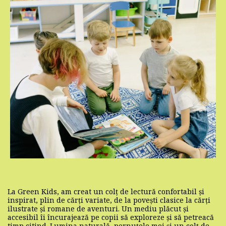
La Green Kids, am creat un colț de lectură confortabil și
inspirat, plin de cărți variate, de la povești clasice la cărți
ilustrate și romane de aventuri. Un mediu plăcut și
accesibil îi încurajează pe copii să exploreze și să petreacă
timp citind. Lumina naturală, pernuțele moi și un colț de